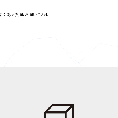
よくある質問/お問い合わせ
どれくらい自由にセグメント設定できるの？