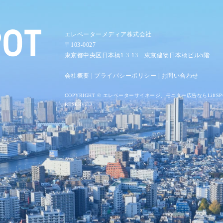
エレベーターメディア株式会社
〒103-0027
東京都中央区日本橋1-3-13 東京建物日本橋ビル5階
会社概要
|
プライバシーポリシー
|
お問い合わせ
COPYRIGHT ©
エレベーターサイネージ、モニター広告ならLiftSP
RESERVED